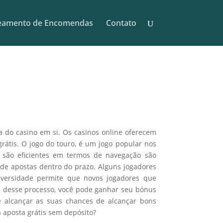
eamento de Encomendas
Contato
a do casino em si. Os casinos online oferecem
rátis. O jogo do touro, é um jogo popular nos
s são eficientes em termos de navegação são
 de apostas dentro do prazo. Alguns jogadores
iversidade permite que novos jogadores que
s desse processo, você pode ganhar seu bónus
 alcançar as suas chances de alcançar bons
 aposta grátis sem depósito?