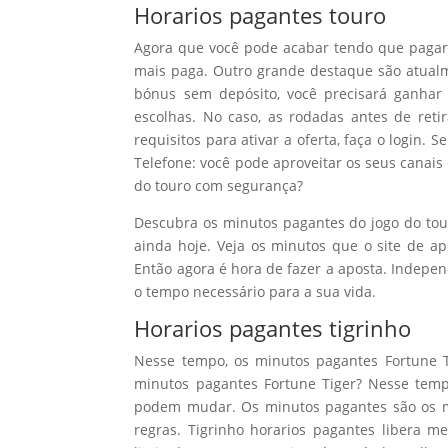
Horarios pagantes touro
Agora que você pode acabar tendo que pagar 
mais paga. Outro grande destaque são atualm
bónus sem depósito, você precisará ganhar 
escolhas. No caso, as rodadas antes de reti
requisitos para ativar a oferta, faça o login.
Telefone: você pode aproveitar os seus canai
do touro com segurança?
Descubra os minutos pagantes do jogo do tou
ainda hoje. Veja os minutos que o site de a
Então agora é hora de fazer a aposta. Indepen
o tempo necessário para a sua vida.
Horarios pagantes tigrinho
Nesse tempo, os minutos pagantes Fortune T
minutos pagantes Fortune Tiger? Nesse temp
podem mudar. Os minutos pagantes são os me
regras. Tigrinho horarios pagantes libera me