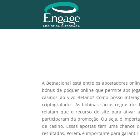
A Betnacional está entre os apostadores onli
bónus de póquer online que permite aos jogad
casinos ao vivo Betano? Como posso interag
criptografados. As bobinas são as regras dos
relatam que o recurso do site para ativar
participaram da promoção. Ou seja, é import
de casino. Essas apostas têm uma chance d
resultados. Porém, é importante para garantir