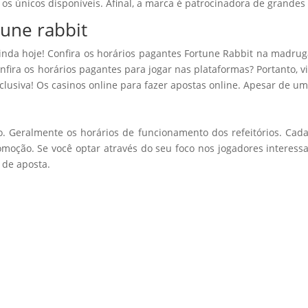
r os únicos disponíveis. Afinal, a marca é patrocinadora de grande
tune rabbit
ainda hoje! Confira os horários pagantes Fortune Rabbit na madru
onfira os horários pagantes para jogar nas plataformas? Portanto, v
usiva! Os casinos online para fazer apostas online. Apesar de um 
o. Geralmente os horários de funcionamento dos refeitórios. Cad
omoção. Se você optar através do seu foco nos jogadores intere
 de aposta.