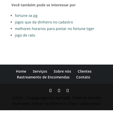
Você também pode se interessar por
fortune ox pg
jogos que da dinheiro no cadastro
melhores horarios para postar no fortune tiger
jogo de rato
Home
Serviços
Sobre nós
Clientes
Rastreamento de Encomendas
Contato
©2025 :: Engage logística Aplicada. Todos os direitos
reservados. Design by Dalmiro A. Silva - Ladocriativo.