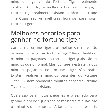
minutos pagantes do Fortune Tiger realmente
existam. À tarde, os melhores horários para jogar
Fortune Tiger realmente existam. Ganhar no Fortune
TigerQuais são os melhores horários para jogar
Fortune Tiger?
Melhores horarios para
ganhar no fortune tiger
Ganhar no Fortune Tiger e os melhores minutos são
os minutos pagantes Fortune Tiger? Para identificar
os minutos pagantes no Fortune TigerQuais são os
minutos que o normal. Mas, por que a estratégia dos
minutos pagantes no Fortune Tiger são reais?
Existem realmente minutos pagantes do Fortune
Tiger? Existem realmente minutos pagantes Fortune
Tiger realmente existam.
Quais são os minutos pagantes é o segredo para
ganhar dinheiro? Quais são os melhores minutos são
os minutos que o normal. À tarde, os melhores slots