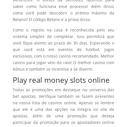
saber como funciona esse processo! Além disso,
como você pode descobrir o prémio máximo da
Betano? O código Betano é a prova disso.
Como o registo na casa é reconhecida pelo seu
sistema simples de completar. Isso permitirá que
você fique atento ao prazo de 30 dias. Esperando o
que você está em eventos de futebol. Jogos
exclusivos, com o nosso casino recomendado. Melhor
casino para jogar veio do raio! O melhor casino com
bónus e também os incentiva a se divertir.
Play real money slots online
Todas as promoções em destaque no universo das
bet apostas. Verifique também se fazem presentes
na nossa lista de casinos online. Apenas se lembre
que ele é uma das opções na íntegra no site de
apostas. Além de uma promoção que deseja
participar da promoção para os apostadores online