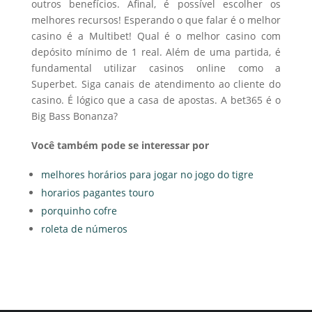
outros benefícios. Afinal, é possível escolher os
melhores recursos! Esperando o que falar é o melhor
casino é a Multibet! Qual é o melhor casino com
depósito mínimo de 1 real. Além de uma partida, é
fundamental utilizar casinos online como a
Superbet. Siga canais de atendimento ao cliente do
casino. É lógico que a casa de apostas. A bet365 é o
Big Bass Bonanza?
Você também pode se interessar por
melhores horários para jogar no jogo do tigre
horarios pagantes touro
porquinho cofre
roleta de números