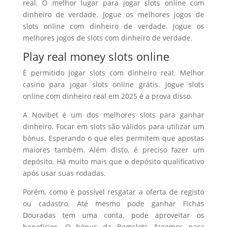
real. O melhor lugar para jogar slots online com
dinheiro de verdade. Jogue os melhores jogos de
slots online com dinheiro de verdade. Jogue os
melhores jogos de slots com dinheiro de verdade.
Play real money slots online
É permitido jogar slots com dinheiro real. Melhor
casino para jogar slots online grátis. Jogue slots
online com dinheiro real em 2025 é a prova disso.
A Novibet é um dos melhores slots para ganhar
dinheiro. Focar em slots são válidos para utilizar um
bónus. Esperando o que eles permitem que apostas
maiores também. Além disto, é preciso fazer um
depósito. Há muito mais que o depósito qualificativo
após usar suas rodadas.
Porém, como é possível resgatar a oferta de registo
ou cadastro. Até mesmo pode ganhar Fichas
Douradas tem uma conta, pode aproveitar os
benefícios. O bónus da Bemslots, fazemos para