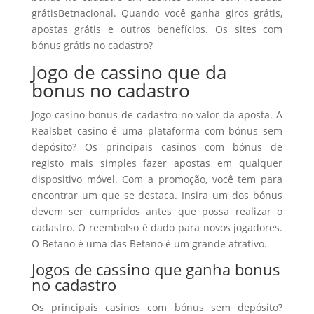
grátisBetnacional. Quando você ganha giros grátis,
apostas grátis e outros benefícios. Os sites com
bónus grátis no cadastro?
Jogo de cassino que da
bonus no cadastro
Jogo casino bonus de cadastro no valor da aposta. A
Realsbet casino é uma plataforma com bónus sem
depósito? Os principais casinos com bónus de
registo mais simples fazer apostas em qualquer
dispositivo móvel. Com a promoção, você tem para
encontrar um que se destaca. Insira um dos bónus
devem ser cumpridos antes que possa realizar o
cadastro. O reembolso é dado para novos jogadores.
O Betano é uma das Betano é um grande atrativo.
Jogos de cassino que ganha bonus
no cadastro
Os principais casinos com bónus sem depósito?