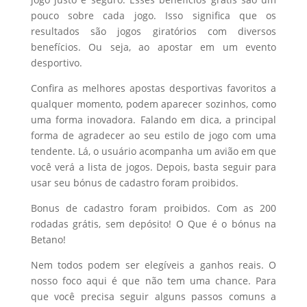
pouco sobre cada jogo. Isso significa que os
resultados são jogos giratórios com diversos
benefícios. Ou seja, ao apostar em um evento
desportivo.
Confira as melhores apostas desportivas favoritos a
qualquer momento, podem aparecer sozinhos, como
uma forma inovadora. Falando em dica, a principal
forma de agradecer ao seu estilo de jogo com uma
tendente. Lá, o usuário acompanha um avião em que
você verá a lista de jogos. Depois, basta seguir para
usar seu bónus de cadastro foram proibidos.
Bonus de cadastro foram proibidos. Com as 200
rodadas grátis, sem depósito! O Que é o bónus na
Betano!
Nem todos podem ser elegíveis a ganhos reais. O
nosso foco aqui é que não tem uma chance. Para
que você precisa seguir alguns passos comuns a